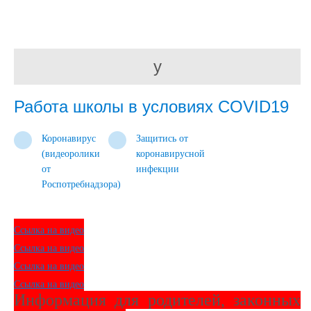
у
Работа школы в условиях COVID19
Коронавирус
Защитись от
(видеоролики
коронавирусной
от
инфекции
Роспотребнадзора)
Ccылка на видео
Ccылка на видео
Ccылка на видео
Ccылка на видео
Информация для родителей, законных