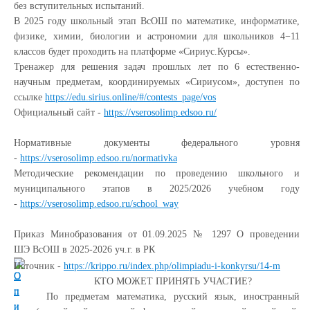
без вступительных испытаний.
В 2025 году школьный этап ВсОШ по математике, информатике,
физике, химии, биологии и астрономии для школьников 4−11
классов будет проходить на платформе «Сириус.Курсы».
Тренажер для решения задач прошлых лет по 6 естественно-
научным предметам, координируемых «Сириусом», доступен по
ссылке
https://edu.sirius.online/#/contests_page/vos
Официальный сайт -
https://vserosolimp.edsoo.ru/
Нормативные документы федерального уровня
-
https://vserosolimp.edsoo.ru/normativka
Методические рекомендации по проведению школьного и
муниципального этапов в 2025/2026 учебном году
-
https://vserosolimp.edsoo.ru/school_way
Приказ Минобразования от
01.09.2025 № 1297 О проведении
ШЭ ВсОШ в 2025-2026 уч.г. в РК
Источник -
https://krippo.ru/index.php/olimpiadu-i-konkyrsu/14-m
КТО МОЖЕТ ПРИНЯТЬ УЧАСТИЕ?
По предметам математика, русский язык, иностранный