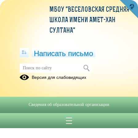
МБОУ "ВЕСЕЛОВСКАЯ СРЕДНЯЯ
ШКОЛА ИМЕНИ АМЕТ-ХАН
СУЛТАНА"
Написать письмо
Школьная управленческая команда
Версия для слабовидящих
положение.pdf
(скачать)
(посмотреть)
школьная управленческая команда.pdf
(скачать)
(посмотреть)
Сведения об образовательной организации
Перспективный план ШУК.pdf
(скачать)
(посмотреть)