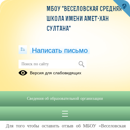
МБОУ "ВЕСЕЛОВСКАЯ СРЕДНЯЯ
ШКОЛА ИМЕНИ АМЕТ-ХАН
СУЛТАНА"
Написать письмо
Независимая оценка качества
Версия для слабовидящих
условий предоставления услуг
образовательными организациями
Министерство просвещения Российской Федерации об
Сведения об образовательной организации
организации проведения независимой оценки качества
https://www.youtube.com/watch?v=MgXeLcWSddE
образования
Для того чтобы оставить отзыв об МБОУ «Веселовская