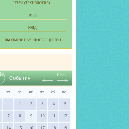
"ТРУД (ТЕХНОЛОГИЯ)"
НИКО
ЮИД
ШКОЛЬНОЕ НАУЧНОЕ ОБЩЕСТВО
Июль
События
вт
ср
чт
пт
сб
вс
1
2
3
4
5
7
8
9
10
11
12
14
15
16
17
18
19