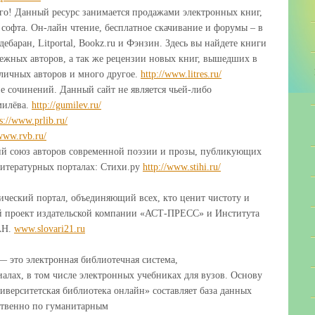
ого! Данный ресурс занимается продажами электронных книг,
, софта. Он-лайн чтение, бесплатное скачивание и форумы – в
дебаран, Litportal, Bookz.ru и Фэнзин. Здесь вы найдете книги
убежных авторов, а так же рецензии новых книг, вышедших в
зличных авторов и много другое.
http://www.litres.ru/
е сочинений. Данный сайт не является чьей-либо
милёва.
http://gumilev.ru/
s://www.prlib.ru/
/www.rvb.ru/
ий союз авторов современной поэзии и прозы, публикующих
литературных порталах: Стихи.ру
http://www.stihi.ru/
ический портал, объединяющий всех, кто ценит чистоту и
ый проект издательской компании «АСТ-ПРЕСС» и Института
РАН.
www.slovari21.ru
— это электронная библиотечная система,
алах, в том числе электронных учебниках для вузов. Основу
верситетская библиотека онлайн» составляет база данных
ственно по гуманитарным