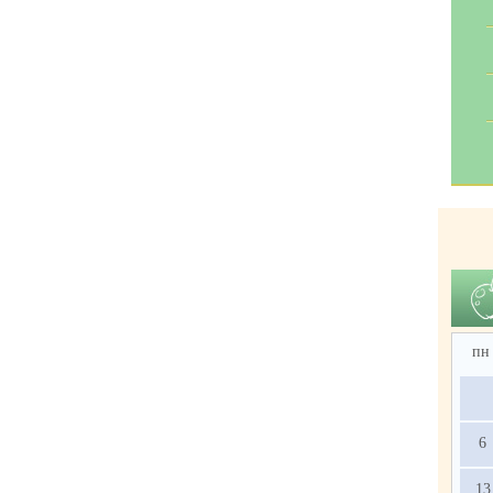
пн
6
13