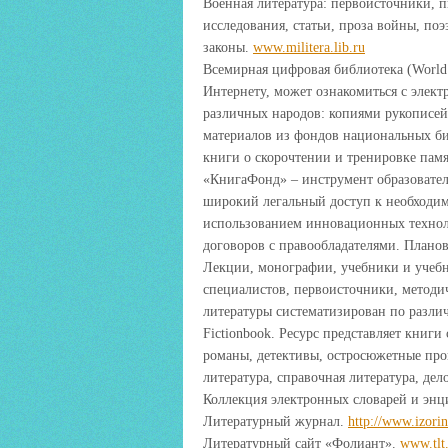
Военная литература: первоисточники, п
исследования, статьи, проза войны, по
законы.
www.militera.lib.ru
Всемирная цифровая библиотека (World
Интернету, может ознакомиться с элек
различных народов: копиями рукописей,
материалов из фондов национальных би
книги о скорочтении и тренировке пам
«КнигаФонд» – инструмент образовател
широкий легальный доступ к необходимо
использованием инновационных технол
договоров с правообладателями. Планов
Лекции, монографии, учебники и учебн
специалистов, первоисточники, методи
литературы систематизирован по разли
Fictionbook. Ресурс представляет книг
романы, детективы, остросюжетные про
литература, справочная литература, дел
Коллекция электронных словарей и эн
Литературный журнал.
http://www.izorin
Литературный сайт «Фолиант».
www.tlt.