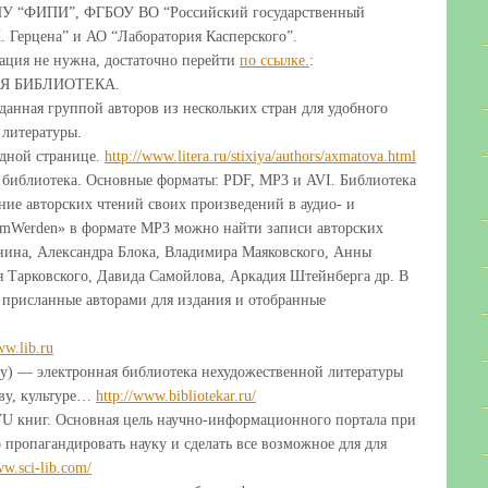
БНУ “ФИПИ”, ФГБОУ ВО “Российский государственный
. Герцена” и АО “Лаборатория Касперского”.
ация не нужна, достаточно перейти
по ссылке.
:
 БИБЛИОТЕКА.
данная группой авторов из нескольких стран для удобного
 литературы.
одной странице.
http://www.litera.ru/stixiya/authors/axmatova.html
 библиотека. Основные форматы: PDF, MP3 и AVI. Библиотека
ние авторских чтений своих произведений в аудио- и
ImWerden» в формате MP3 можно найти записи авторских
нина, Александра Блока, Владимира Маяковского, Анны
я Тарковского, Давида Самойлова, Аркадия Штейнберга др. В
, присланные авторами для издания и отобранные
ww.lib.ru
Ру) — электронная библиотека нехудожественной литературы
тву, культуре…
http://www.bibliotekar.ru/
VU книг. Основная цель научно-информационного портала при
пропагандировать науку и сделать все возможное для для
ww.sci-lib.com/