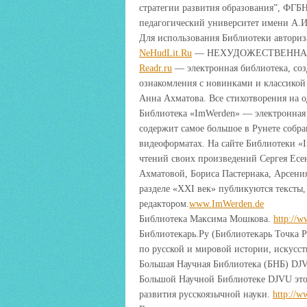
стратегии развития образования”, ФГ
педагогический университет имени А.И
Для использования Библиотеки авториз
NeHudLit.Ru
— НЕХУДОЖЕСТВЕННАЯ
Readr.ru
— электронная библиотека, соз
ознакомления с новинками и классикой
Анна Ахматова. Все стихотворения на 
Библиотека «ImWerden» — электронная
содержит самое большое в Рунете собра
видеоформатах. На сайте Библиотеки «
чтений своих произведений Сергея Есе
Ахматовой, Бориса Пастернака, Арсени
разделе «ХХI век» публикуются тексты
редактором.
www.ImWerden.de
Библиотека Максима Мошкова.
http://w
Библиотекарь.Ру (Библиотекарь Точка 
по русской и мировой истории, искусс
Большая Научная Библиотека (БНБ) DJ
Большой Научной Библиотеке DJVU это 
развития русскоязычной науки.
http://w