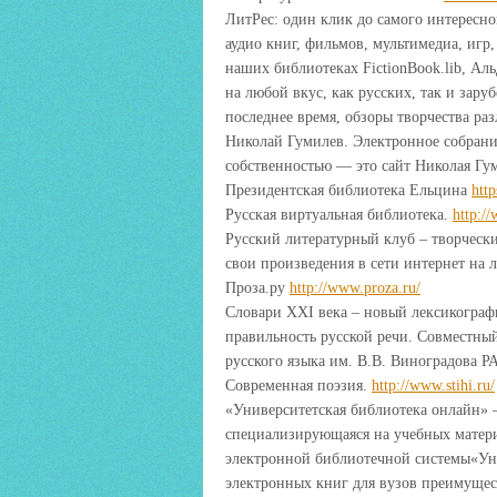
ЛитРес: один клик до самого интересн
аудио книг, фильмов, мультимедиа, игр
наших библиотеках FictionBook.lib, Аль
на любой вкус, как русских, так и зар
последнее время, обзоры творчества ра
Николай Гумилев. Электронное собрани
собственностью — это сайт Николая Гу
Президентская библиотека Ельцина
http
Русская виртуальная библиотека.
http:/
Русский литературный клуб – творческ
свои произведения в сети интернет на 
Проза.ру
http://www.proza.ru/
Словари XXI века – новый лексикограф
правильность русской речи. Совместн
русского языка им. В.В. Виноградова 
Cовременная поэзия.
http://www.stihi.ru/
«Университетская библиотека онлайн» 
специализирующаяся на учебных матери
электронной библиотечной системы«Уни
электронных книг для вузов преимуще