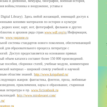
исьма и дневники, мемуары, биографии, военная история,
эзия войны,техника и вооружение, уставы и
 Digital Library). Здесь любой желающий, имеющий доступ к
тронными копиями материалов по истории и культуре
 редких книг, карт, нот, фотографий, фильмов и других
блиотек и архивов ряда стран.
www.wdl.org/ru
Информация,
яти.
www.yugzone.ru
ьной системы стандартов нового поколения, обеспечивающий
й для образовательного процесса литературе с
огий. Доступ предоставляется на основании прямых
ый объем каталога составит более 150 000 произведений.
ые пособия, сборники статей, учебные модули, комментарии
ческий материал – широкий спектр учебной и научной
чным областям знаний.
http://www.knigafund.ru/
и следующих жанров: фантастика, фэнтези, проза, любовные
изведения, приключения, наука и образование, старинная
овая литература и пр.
www.fictionbook.ru
циклопедий.
http://www.mirslovarei.com/
.ru/
poetree.ru