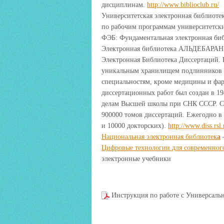
дисциплинам.
http://www.biblioclub.ru/
Университетская электронная библиотек
по рабочим программам университетск
ФЭБ: Фундаментальная электронная биб
Электронная библиотека АЛЬДЕБАРАН
Электронная Библиотека Диссертаций. Р
уникальным хранилищем подлинников д
специальностям, кроме медицины и фар
диссертационных работ был создан в 19
делам Высшей школы при СНК СССР. Сей
900000 томов диссертаций. Ежегодно в 
и 10000 докторских).
http://www.diss.rsl.
Национальная электронная библиотек
а
—
Цифровые технологии для современног
электронные учебники
Инструкция по работе с Универсаль