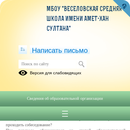
МБОУ "ВЕСЕЛОВСКАЯ СРЕДНЯЯ
ШКОЛА ИМЕНИ АМЕТ-ХАН
СУЛТАНА"
Написать письмо
Часто задаваемые вопросы
Версия для слабовидящих
Мы ответим на часто задаваемые
вопросы
Сведения об образовательной организации
27.04.2020
1.
Какие документы необходимо представить для перехода в Вашу
школу из другой образовательной организации? Нужно ли
проходить собеседование?