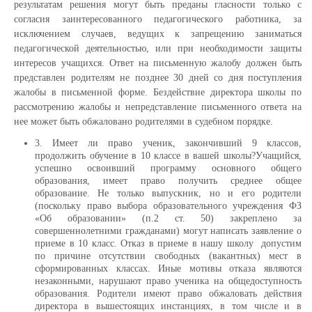
результатам решения могут быть преданы гласности только с
согласия заинтересованного педагогического работника, за
исключением случаев, ведущих к запрещению заниматься
педагогической деятельностью, или при необходимости защиты
интересов учащихся. Ответ на письменную жалобу должен быть
представлен родителям не позднее 30 дней со дня поступления
жалобы в письменной форме. Бездействие директора школы по
рассмотрению жалобы и непредставление письменного ответа на
нее может быть обжаловано родителями в судебном порядке.
3. Имеет ли право ученик, закончивший 9 классов,
продолжить обучение в 10 классе в вашей школы?Учащийся,
успешно освоивший программу основного общего
образования, имеет право получить среднее общее
образование. Не только выпускник, но и его родители
(поскольку право выбора образовательного учреждения ФЗ
«Об образовании» (п.2 ст. 50) закреплено за
совершеннолетними гражданами) могут написать заявление о
приеме в 10 класс. Отказ в приеме в нашу школу допустим
по причине отсутствии свободных (вакантных) мест в
сформированных классах. Иные мотивы отказа являются
незаконными, нарушают право ученика на общедоступность
образования. Родители имеют право обжаловать действия
директора в вышестоящих инстанциях, в том числе и в