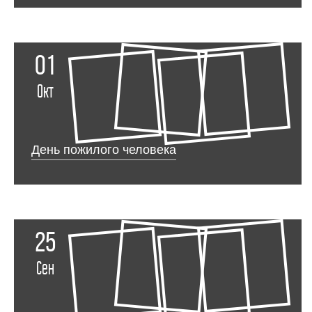
01
Окт
День пожилого человека
25
Сен