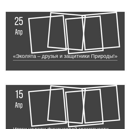
25
Апр
«Эколята – друзья и защитники Природы!»
15
Апр