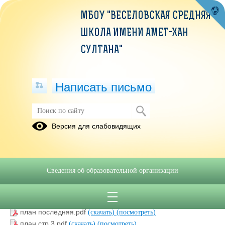
МБОУ "ВЕСЕЛОВСКАЯ СРЕДНЯЯ
ШКОЛА ИМЕНИ АМЕТ-ХАН
СУЛТАНА"
Написать письмо
Школьный спортивный клуб "Мир
Версия для слабовидящих
спорта"
Актив ШСК.pdf
(скачать)
(посмотреть)
календарный план ШСК на 2021-2022.pdf
(скачать)
Сведения об образовательной организации
(посмотреть)
приказ о создании ШСК.pdf
(скачать)
(посмотреть)
расписание работы ШСК.pdf
(скачать)
(посмотреть)
план последняя.pdf
(скачать)
(посмотреть)
план стр.3.pdf
(скачать)
(посмотреть)