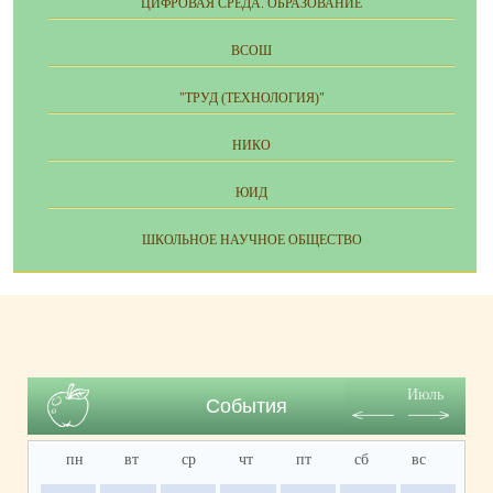
ЦИФРОВАЯ СРЕДА. ОБРАЗОВАНИЕ
ВСОШ
"ТРУД (ТЕХНОЛОГИЯ)"
НИКО
ЮИД
ШКОЛЬНОЕ НАУЧНОЕ ОБЩЕСТВО
Июль
События
пн
вт
ср
чт
пт
сб
вс