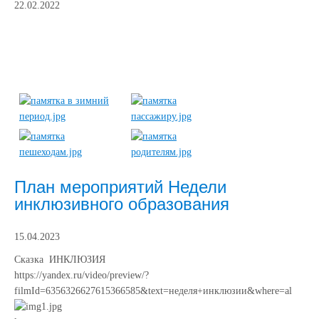
22.02.2022
План мероприятий Недели
инклюзивного образования
15.04.2023
Сказка ИНКЛЮЗИЯ
https://yandex.ru/video/preview/?
filmId=6356326627615366585&text=неделя+инклюзии&where=al