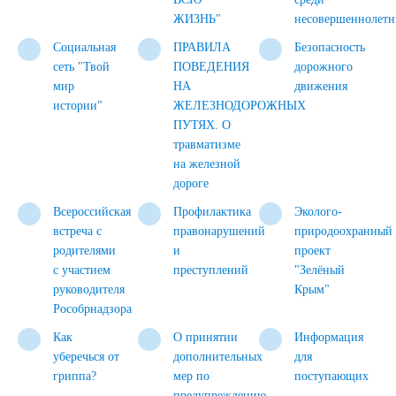
ЖИЗНЬ"
несовершеннолетн
Социальная
ПРАВИЛА
Безопасность
сеть "Твой
ПОВЕДЕНИЯ
дорожного
мир
НА
движения
истории"
ЖЕЛЕЗНОДОРОЖНЫХ
ПУТЯХ. О
травматизме
на железной
дороге
Всероссийская
Профилактика
Эколого-
встреча с
правонарушений
природоохранный
родителями
и
проект
с участием
преступлений
"Зелёный
руководителя
Крым"
Рособрнадзора
Как
О принятии
Информация
уберечься от
дополнительных
для
гриппа?
мер по
поступающих
предупреждению