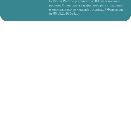
№1556 в Реестре российского ПО (на основании
приказа Министерства цифрового развития, связи
и массовых коммуникаций Российской Федерации
от 06.09.2016 №426)