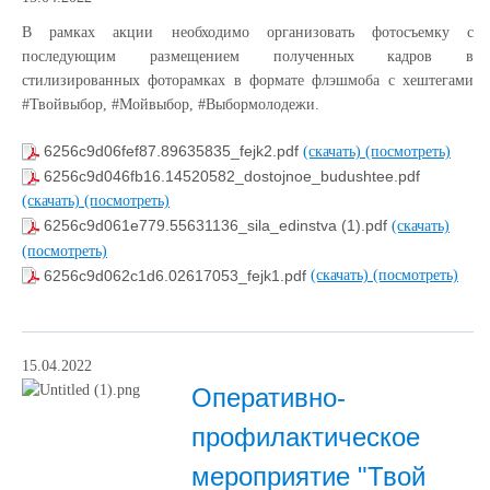
В рамках акции необходимо организовать фотосъемку с
последующим размещением полученных кадров в
стилизированных фоторамках в формате флэшмоба с хештегами
#Твойвыбор, #Мойвыбор,
#Выбормолодежи.
6256c9d06fef87.89635835_fejk2.pdf
(скачать)
(посмотреть)
6256c9d046fb16.14520582_dostojnoe_budushtee.pdf
(скачать)
(посмотреть)
6256c9d061e779.55631136_sila_edinstva (1).pdf
(скачать)
(посмотреть)
6256c9d062c1d6.02617053_fejk1.pdf
(скачать)
(посмотреть)
15.04.2022
Оперативно-
профилактическое
мероприятие "Твой