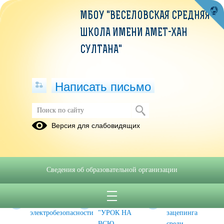
МБОУ "ВЕСЕЛОВСКАЯ СРЕДНЯЯ
ШКОЛА ИМЕНИ АМЕТ-ХАН
СУЛТАНА"
Написать письмо
Воспитательная работа
Версия для слабовидящих
Грипп:
Единый
Общекрымское
симптомы и
урок по
родительское
профилактика
безопасности
собрание
Сведения об образовательной организации
в сети
Интернет
Памятки об
Фильм
Профилактика
электробезопасности
"УРОК НА
зацепинга
ВСЮ
среди