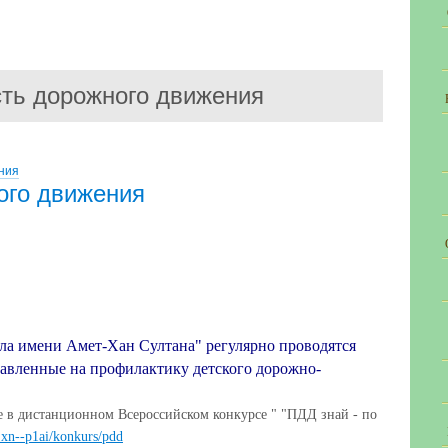
ть дорожного движения
ния
ого движения
ла имени Амет-Хан Султана" регулярно проводятся
авленные на профилактику детского дорожно-
е в дистанционном Всероссийском конкурсе " "ПДД знай - по
s.xn--p1ai/konkurs/pdd