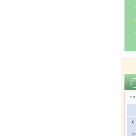
пн
6
13