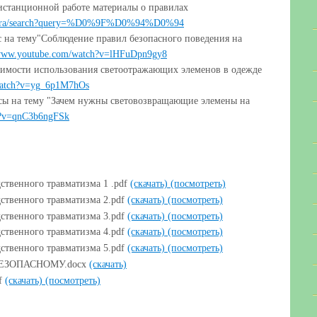
истанционной работе материалы о правилах
piterra/search?query=%D0%9F%D0%94%D0%94
 на тему"Соблюдение правил безопасного поведения на
/www.youtube.com/watch?v=lHFuDpn9gy8
имости использования светоотражающих элеменов в одежде
watch?v=yg_6p1M7hOs
сы на тему "Зачем нужны световозвращающие элемены на
h?v=qnC3b6ngFSk
ственного травматизма 1 .pdf
(скачать)
(посмотреть)
ственного травматизма 2.pdf
(скачать)
(посмотреть)
ственного травматизма 3.pdf
(скачать)
(посмотреть)
ственного травматизма 4.pdf
(скачать)
(посмотреть)
ственного травматизма 5.pdf
(скачать)
(посмотреть)
ЕЗОПАСНОМУ.docx
(скачать)
df
(скачать)
(посмотреть)