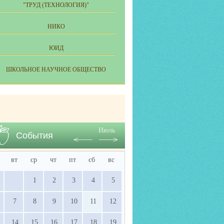
"ТРУД (ТЕХНОЛОГИЯ)"
НИКО
ЮИД
ШКОЛЬНОЕ НАУЧНОЕ ОБЩЕСТВО
Июль
События
вт
ср
чт
пт
сб
вс
1
2
3
4
5
7
8
9
10
11
12
14
15
16
17
18
19