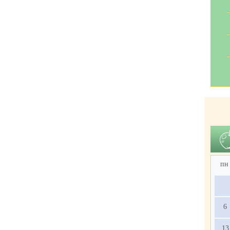
пн
6
13