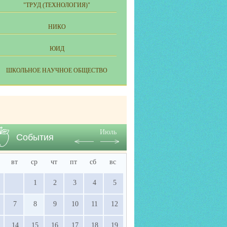
"ТРУД (ТЕХНОЛОГИЯ)"
НИКО
ЮИД
ШКОЛЬНОЕ НАУЧНОЕ ОБЩЕСТВО
Июль
События
вт
ср
чт
пт
сб
вс
1
2
3
4
5
7
8
9
10
11
12
14
15
16
17
18
19