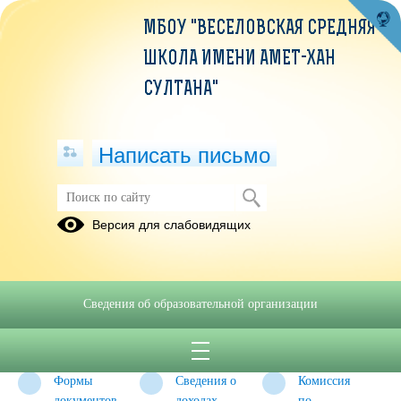
МБОУ "ВЕСЕЛОВСКАЯ СРЕДНЯЯ
ШКОЛА ИМЕНИ АМЕТ-ХАН
СУЛТАНА"
Написать письмо
Противодействие коррупции
Версия для слабовидящих
Нормативные
Антикоррупционная
Методические
правовые и
экспертиза
материалы
иные акты в
Сведения об образовательной организации
сфере
противодействия
коррупции
Формы
Сведения о
Комиссия
документов,
доходах,
по