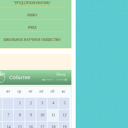
"ТРУД (ТЕХНОЛОГИЯ)"
НИКО
ЮИД
ШКОЛЬНОЕ НАУЧНОЕ ОБЩЕСТВО
Июль
События
вт
ср
чт
пт
сб
вс
1
2
3
4
5
7
8
9
10
11
12
14
15
16
17
18
19