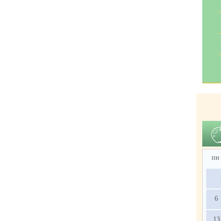
пн
6
13