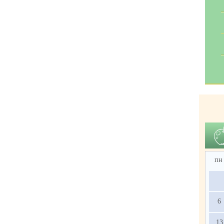
пн
6
13