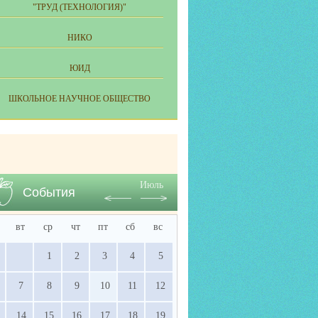
"ТРУД (ТЕХНОЛОГИЯ)"
НИКО
ЮИД
ШКОЛЬНОЕ НАУЧНОЕ ОБЩЕСТВО
Июль
События
вт
ср
чт
пт
сб
вс
1
2
3
4
5
7
8
9
10
11
12
14
15
16
17
18
19